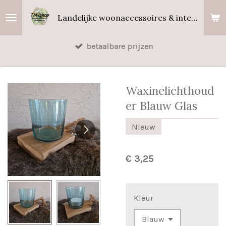
Ga
Landelijke woonaccessoires & interieurgeuren
direct
naar
betaalbare prijzen
de
hoofdinhoud
Waxinelichthoud
er Blauw Glas
Nieuw
€ 3,25
Kleur