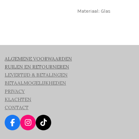
Materiaal: Glas
ALGEMENE VOORWAARDEN
RUILEN EN RETOURNEREN
LEVERTIJD & BETALINGEN
BETAALMOGELIJKHEDEN
PRIVACY
KLACHTEN
CONTACT
F
I
T
a
n
i