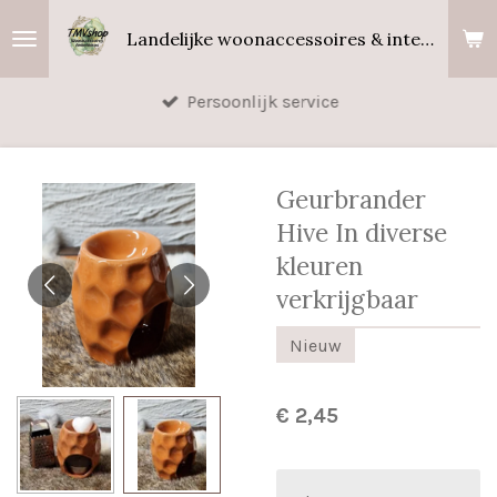
Ga
Landelijke woonaccessoires & interieurgeuren
direct
naar
Persoonlijk service
de
hoofdinhoud
Geurbrander
Hive In diverse
kleuren
verkrijgbaar
Nieuw
€ 2,45