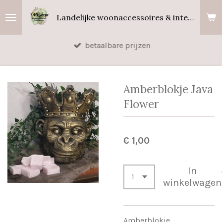
Ga
Landelijke woonaccessoires & interieurgeuren
direct
naar
betaalbare prijzen
de
hoofdinhoud
Amberblokje Java
Flower
€ 1,00
In
winkelwagen
Amberblokje