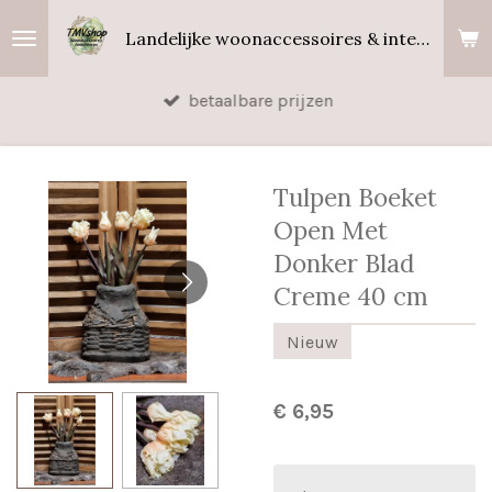
Ga
Landelijke woonaccessoires & interieurgeuren
direct
naar
betaalbare prijzen
de
hoofdinhoud
Tulpen Boeket
Open Met
Donker Blad
Creme 40 cm
Nieuw
€ 6,95