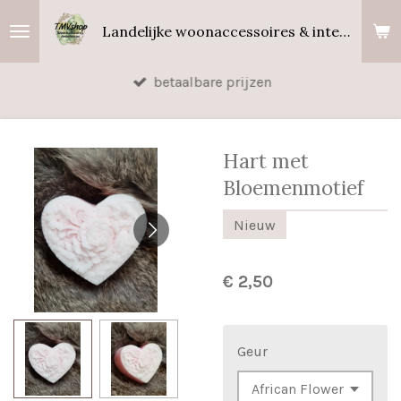
Ga
Landelijke woonaccessoires & interieurgeuren
direct
naar
betaalbare prijzen
de
hoofdinhoud
Hart met
Bloemenmotief
Nieuw
€ 2,50
Geur