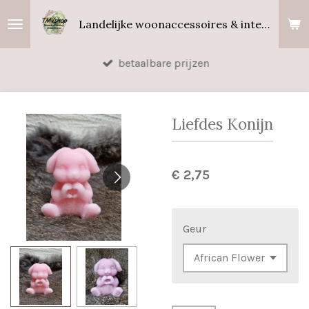
Ga
Landelijke woonaccessoires & interieurgeuren
direct
naar
betaalbare prijzen
de
hoofdinhoud
Liefdes Konijn
€ 2,75
Geur