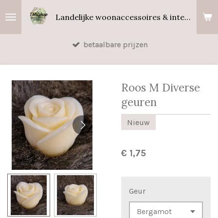
Ga
Landelijke woonaccessoires & interieurgeuren
direct
naar
betaalbare prijzen
de
hoofdinhoud
Roos M Diverse
geuren
Nieuw
€ 1,75
Geur