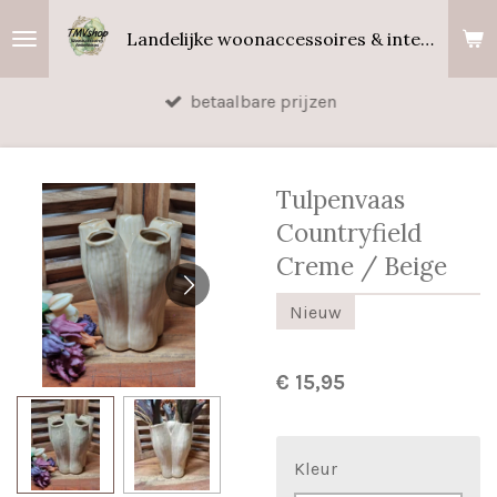
Ga
Landelijke woonaccessoires & interieurgeuren
direct
naar
betaalbare prijzen
de
hoofdinhoud
Tulpenvaas
Countryfield
Creme / Beige
Nieuw
€ 15,95
Kleur