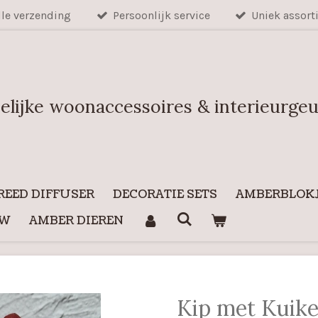
lle verzending
Persoonlijk service
Uniek assort
elijke woonaccessoires & interieurge
REED DIFFUSER
DECORATIE SETS
AMBERBLOKJ
UW
AMBER DIEREN
Kip met Kuik