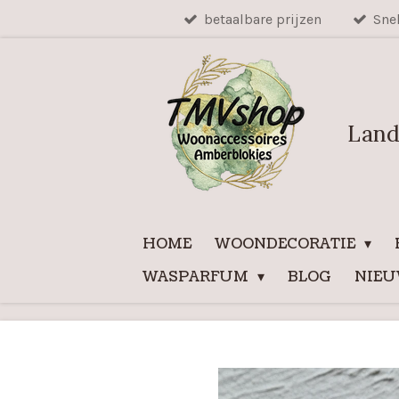
betaalbare prijzen
Sne
Ga
direct
naar
de
hoofdinhoud
Land
HOME
WOONDECORATIE
WASPARFUM
BLOG
NIE