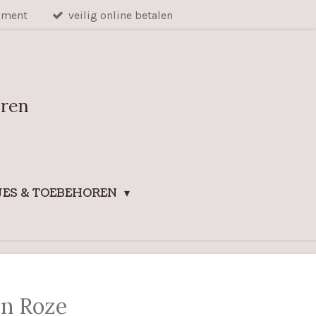
iment
veilig online betalen
uren
ES & TOEBEHOREN
en Roze