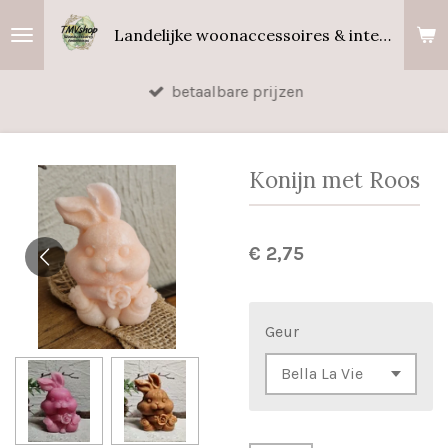
Ga
Landelijke woonaccessoires & interieurgeuren
direct
naar
betaalbare prijzen
de
hoofdinhoud
Konijn met Roos
€ 2,75
Geur