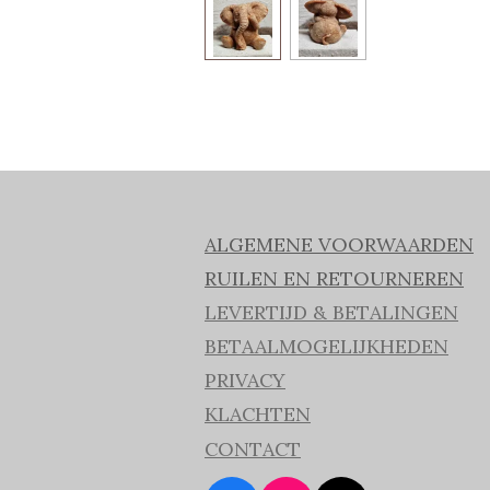
ALGEMENE VOORWAARDEN
RUILEN EN RETOURNEREN
LEVERTIJD & BETALINGEN
BETAALMOGELIJKHEDEN
PRIVACY
KLACHTEN
CONTACT