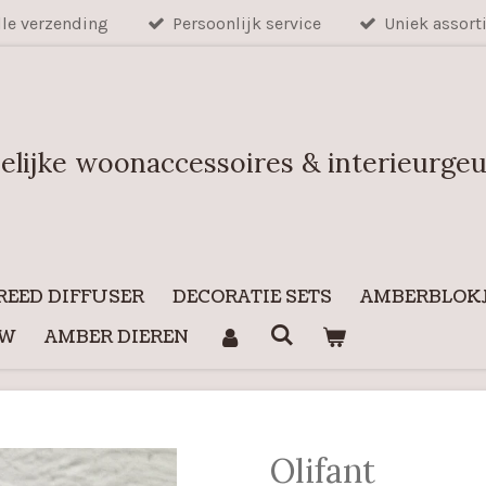
lle verzending
Persoonlijk service
Uniek assort
elijke woonaccessoires & interieurge
REED DIFFUSER
DECORATIE SETS
AMBERBLOKJ
UW
AMBER DIEREN
Olifant