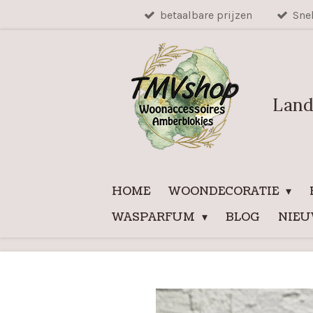
betaalbare prijzen
Sne
Ga
direct
naar
de
hoofdinhoud
Land
HOME
WOONDECORATIE
WASPARFUM
BLOG
NIE