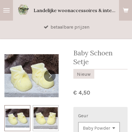
Ga
Landelijke woonaccessoires & interieurgeuren
direct
naar
betaalbare prijzen
de
hoofdinhoud
Baby Schoen
Setje
Nieuw
€ 4,50
Geur