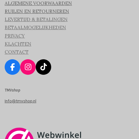
ALGEMENE VOORWAARDEN
RUILEN EN RETOURNEREN
LEVERTIJD & BETALINGEN
BETAALMOGELIJKHEDEN
PRIVACY
KLACHTEN
CONTACT
F
I
T
a
n
i
c
s
k
TMVshop
e
t
T
b
a
o
Info@tmvshop.nl
o
g
k
o
r
k
a
m