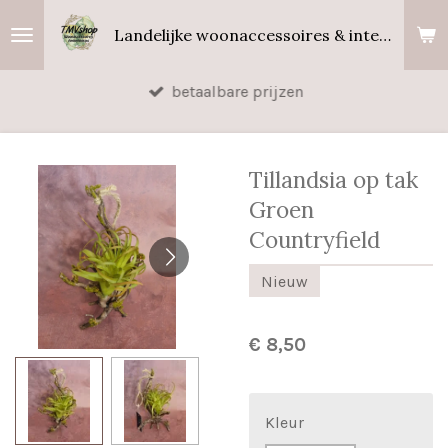
Ga
Landelijke woonaccessoires & interieurgeuren
direct
naar
betaalbare prijzen
de
hoofdinhoud
Tillandsia op tak
Groen
Countryfield
Nieuw
€ 8,50
Kleur