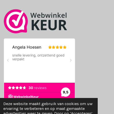
k
a
m
Deze website maakt gebruik van cookies om uw
© 2024 - 2026 TMVshop
ervaring te verbeteren en op maat gemaakte
Powered by
JouwWeb
advertenties weer te geven. Door op ‘Accepteren’