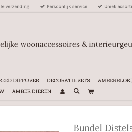
lle verzending
Persoonlijk service
Uniek assort
elijke woonaccessoires & interieurge
REED DIFFUSER
DECORATIE SETS
AMBERBLOKJ
UW
AMBER DIEREN
Bundel Distel