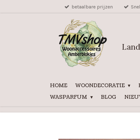
betaalbare prijzen
Sne
Ga
direct
naar
de
hoofdinhoud
Land
HOME
WOONDECORATIE
WASPARFUM
BLOG
NIE