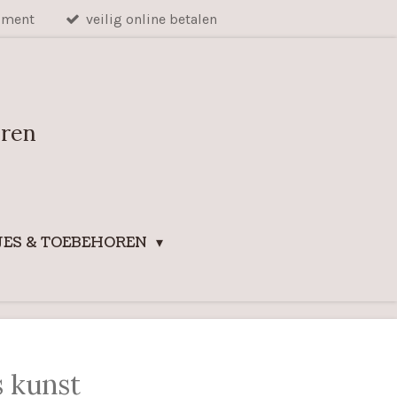
iment
veilig online betalen
uren
ES & TOEBEHOREN
s kunst