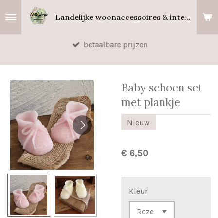
Ga
Landelijke woonaccessoires & interieurgeuren
direct
naar
betaalbare prijzen
de
hoofdinhoud
Baby schoen set
met plankje
Nieuw
€ 6,50
Kleur