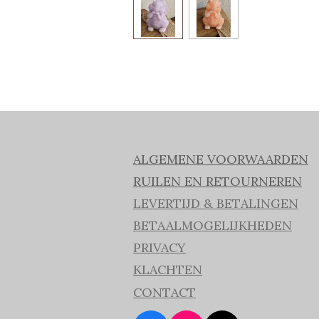
ALGEMENE VOORWAARDEN
RUILEN EN RETOURNEREN
LEVERTIJD & BETALINGEN
BETAALMOGELIJKHEDEN
PRIVACY
KLACHTEN
CONTACT