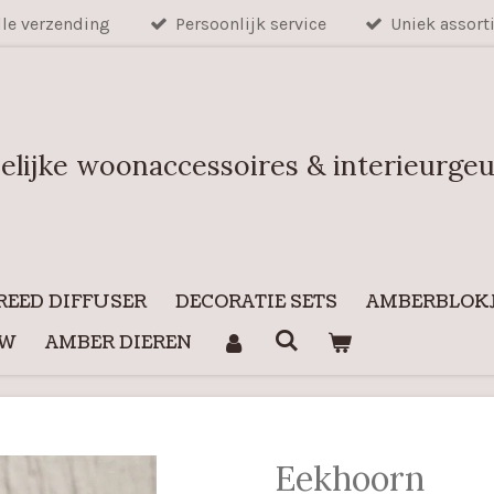
lle verzending
Persoonlijk service
Uniek assort
elijke woonaccessoires & interieurge
REED DIFFUSER
DECORATIE SETS
AMBERBLOKJ
UW
AMBER DIEREN
Eekhoorn