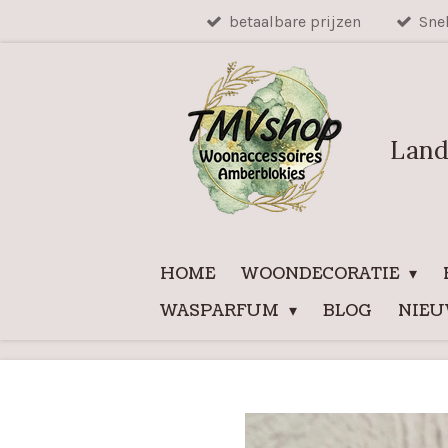
betaalbare prijzen
Sne
Ga
direct
naar
de
hoofdinhoud
Land
HOME
WOONDECORATIE
WASPARFUM
BLOG
NIE