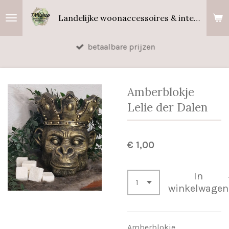
Ga
Landelijke woonaccessoires & interieurgeuren
direct
naar
betaalbare prijzen
de
hoofdinhoud
Amberblokje
Lelie der Dalen
€ 1,00
In
winkelwagen
Amberblokje