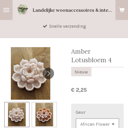
Ga
Landelijke woonaccessoires & interieurgeuren
direct
naar
Snelle verzending
de
hoofdinhoud
Amber
Lotusbloem 4
Nieuw
€ 2,25
Geur