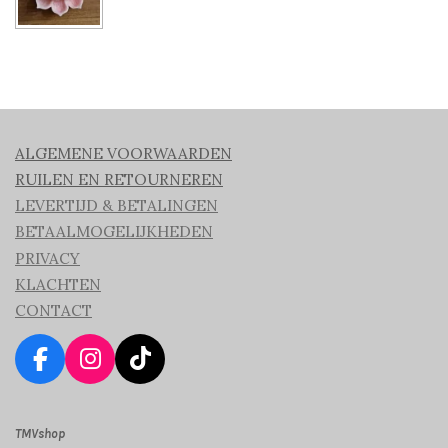
ALGEMENE VOORWAARDEN
RUILEN EN RETOURNEREN
LEVERTIJD & BETALINGEN
BETAALMOGELIJKHEDEN
PRIVACY
KLACHTEN
CONTACT
F
I
T
a
n
i
c
s
k
TMVshop
e
t
T