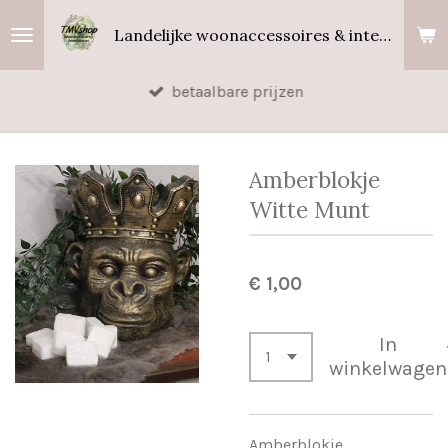
Ga
Landelijke woonaccessoires & interieurgeuren
direct
naar
betaalbare prijzen
de
hoofdinhoud
Amberblokje
Witte Munt
€ 1,00
In
winkelwagen
Amberblokje