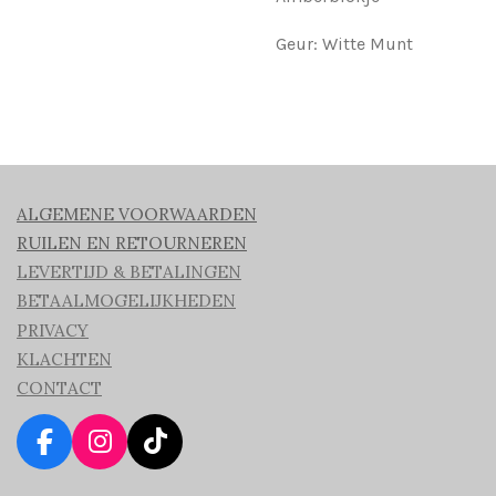
Geur: Witte Munt
ALGEMENE VOORWAARDEN
RUILEN EN RETOURNEREN
LEVERTIJD & BETALINGEN
BETAALMOGELIJKHEDEN
PRIVACY
KLACHTEN
CONTACT
F
I
T
a
n
i