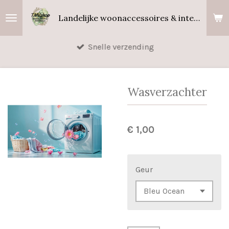
Ga
Landelijke woonaccessoires & interieurgeuren
direct
naar
Snelle verzending
de
hoofdinhoud
Wasverzachter
€ 1,00
Geur