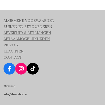
ALGEMENE VOORWAARDEN
RUILEN EN RETOURNEREN
LEVERTIJD & BETALINGEN
BETAALMOGELIJKHEDEN
PRIVACY
KLACHTEN
CONTACT
F
I
T
a
n
i
c
s
k
TMVshop
e
t
T
b
a
o
Info@tmvshop.nl
o
g
k
o
r