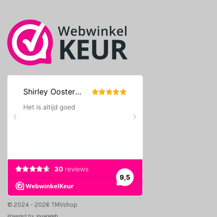
k
a
m
© 2024 - 2026 TMVshop
Powered by
JouwWeb