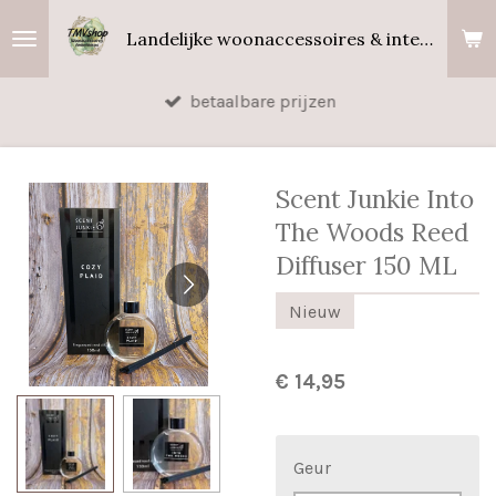
Ga
Landelijke woonaccessoires & interieurgeuren
direct
naar
betaalbare prijzen
de
hoofdinhoud
Scent Junkie Into
The Woods Reed
Diffuser 150 ML
Nieuw
€ 14,95
Geur