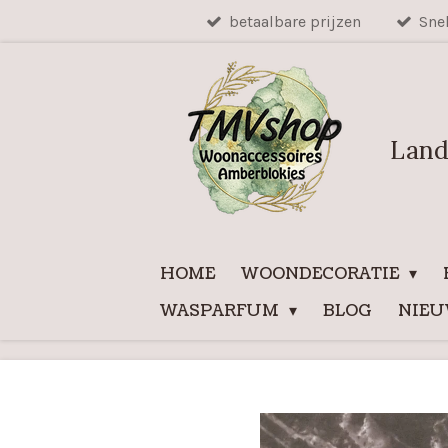
betaalbare prijzen
Sne
Ga
direct
naar
de
hoofdinhoud
Land
HOME
WOONDECORATIE
WASPARFUM
BLOG
NIE