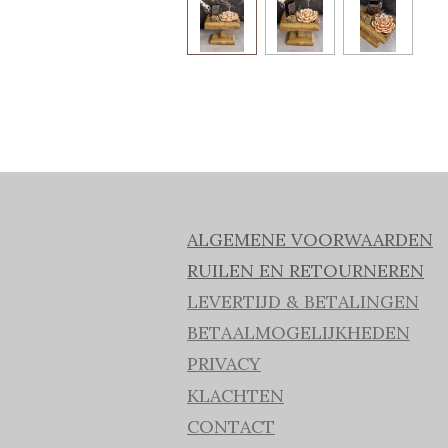
ALGEMENE VOORWAARDEN
RUILEN EN RETOURNEREN
LEVERTIJD & BETALINGEN
BETAALMOGELIJKHEDEN
PRIVACY
KLACHTEN
CONTACT