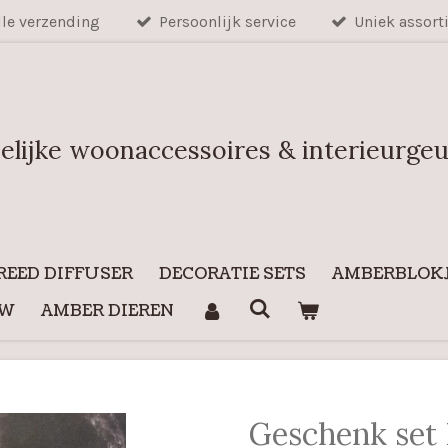
lle verzending
Persoonlijk service
Uniek assort
elijke woonaccessoires & interieurge
REED DIFFUSER
DECORATIE SETS
AMBERBLOKJ
UW
AMBER DIEREN
Geschenk set