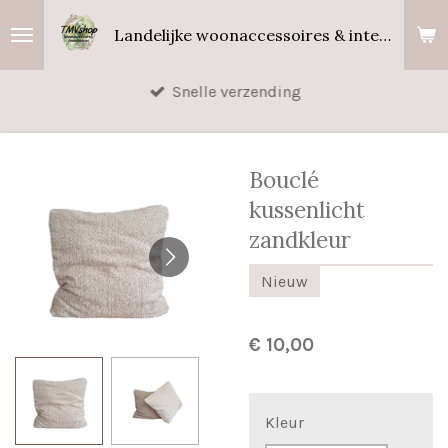
Ga
Landelijke woonaccessoires & interieurgeuren
direct
naar
Snelle verzending
de
hoofdinhoud
Bouclé
kussenlicht
zandkleur
Nieuw
€ 10,00
Kleur