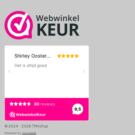
k
a
m
© 2024 - 2026 TMVshop
Powered by
JouwWeb