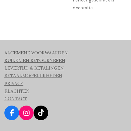
decoratie.
ALGEMENE VOORWAARDEN
RUILEN EN RETOURNEREN
LEVERTIJD & BETALINGEN
BETAALMOGELIJKHEDEN
PRIVACY
KLACHTEN
CONTACT
F
I
T
a
n
i
c
s
k