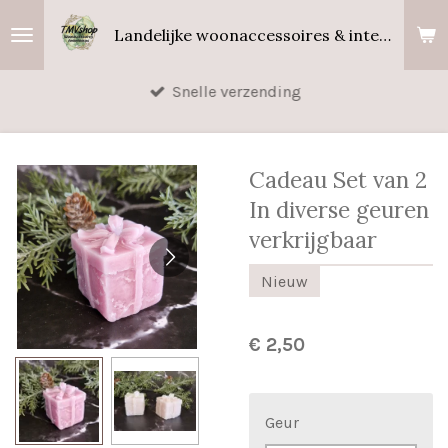
Ga
Landelijke woonaccessoires & interieurgeuren
direct
naar
Snelle verzending
de
hoofdinhoud
Cadeau Set van 2
In diverse geuren
verkrijgbaar
Nieuw
€ 2,50
Geur