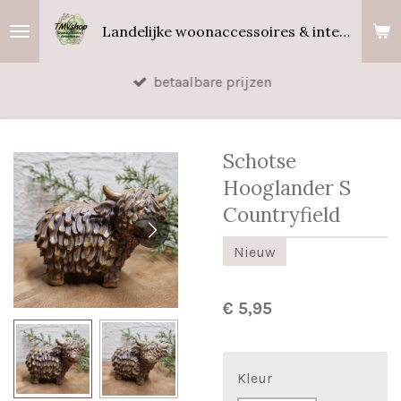
Ga
Landelijke woonaccessoires & interieurgeuren
direct
naar
betaalbare prijzen
de
hoofdinhoud
Schotse
Hooglander S
Countryfield
Nieuw
€ 5,95
Kleur