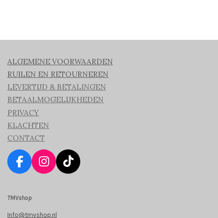
ALGEMENE VOORWAARDEN
RUILEN EN RETOURNEREN
LEVERTIJD & BETALINGEN
BETAALMOGELIJKHEDEN
PRIVACY
KLACHTEN
CONTACT
F
I
T
a
n
i
c
s
k
TMVshop
e
t
T
b
a
o
Info@tmvshop.nl