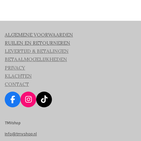
ALGEMENE VOORWAARDEN
RUILEN EN RETOURNEREN
LEVERTIJD & BETALINGEN
BETAALMOGELIJKHEDEN
PRIVACY
KLACHTEN
CONTACT
F
I
T
a
n
i
c
s
k
TMVshop
e
t
T
b
a
o
Info@tmvshop.nl
o
g
k