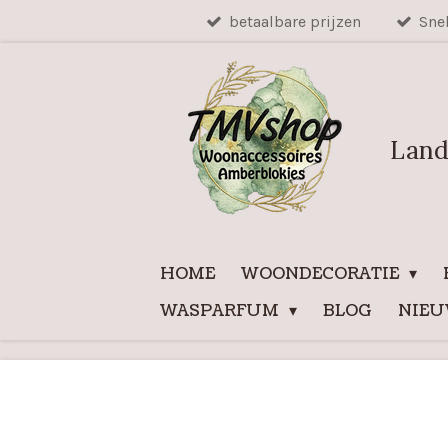
betaalbare prijzen
Sne
Ga
direct
naar
de
hoofdinhoud
Land
HOME
WOONDECORATIE
WASPARFUM
BLOG
NIE