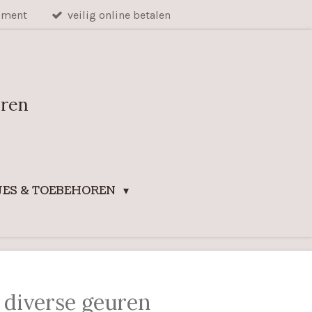
iment
veilig online betalen
uren
ES & TOEBEHOREN
n diverse geuren