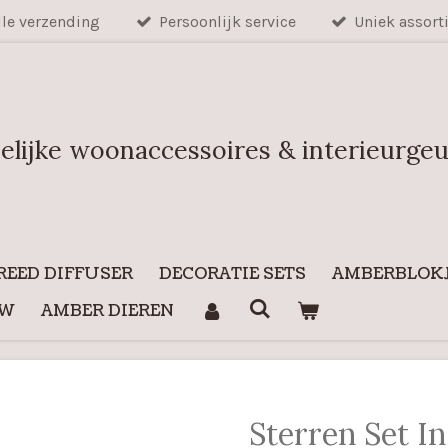
lle verzending
Persoonlijk service
Uniek assort
elijke woonaccessoires & interieurge
REED DIFFUSER
DECORATIE SETS
AMBERBLOKJ
UW
AMBER DIEREN
Sterren Set I