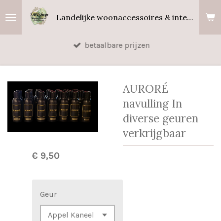
Ga
Landelijke woonaccessoires & interieurgeuren
direct
naar
betaalbare prijzen
de
hoofdinhoud
AURORÉ
navulling In
diverse geuren
verkrijgbaar
€ 9,50
Geur