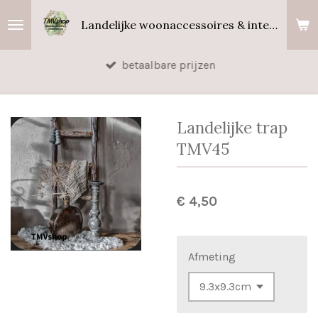
Ga
Landelijke woonaccessoires & interieurgeuren
direct
naar
betaalbare prijzen
de
hoofdinhoud
Landelijke trap
TMV45
€ 4,50
Afmeting