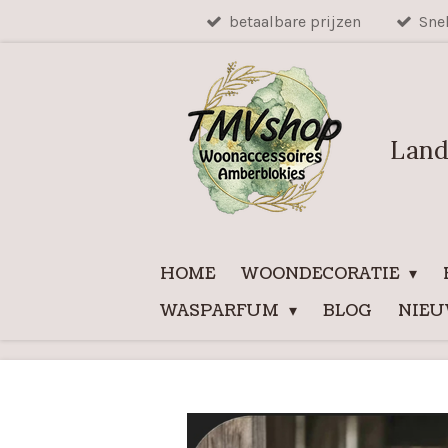
betaalbare prijzen
Sne
Ga
direct
naar
de
hoofdinhoud
Land
HOME
WOONDECORATIE
WASPARFUM
BLOG
NIE