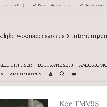
lle verzending
Persoonlijk service
Uniek assort
elijke woonaccessoires & interieurge
REED DIFFUSER
DECORATIE SETS
AMBERBLOKJ
UW
AMBER DIEREN
Koe TMV98