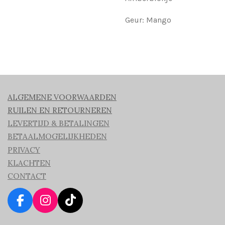
Geur: Mango
ALGEMENE VOORWAARDEN
RUILEN EN RETOURNEREN
LEVERTIJD & BETALINGEN
BETAALMOGELIJKHEDEN
PRIVACY
KLACHTEN
CONTACT
F
I
T
a
n
i