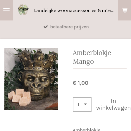
Ga
Landelijke woonaccessoires & interieurgeuren
direct
naar
betaalbare prijzen
de
hoofdinhoud
Amberblokje
Mango
€ 1,00
In
winkelwagen
Amberblokje