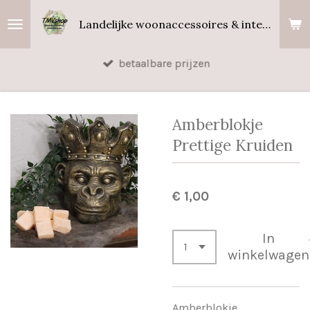
Ga
Landelijke woonaccessoires & interieurgeuren
direct
naar
betaalbare prijzen
de
hoofdinhoud
Amberblokje
Prettige Kruiden
€ 1,00
In
winkelwagen
Amberblokje