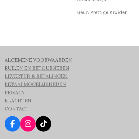
Geur: Prettige Kruiden
ALGEMENE VOORWAARDEN
RUILEN EN RETOURNEREN
LEVERTIJD & BETALINGEN
BETAALMOGELIJKHEDEN
PRIVACY
KLACHTEN
CONTACT
F
I
T
a
n
i