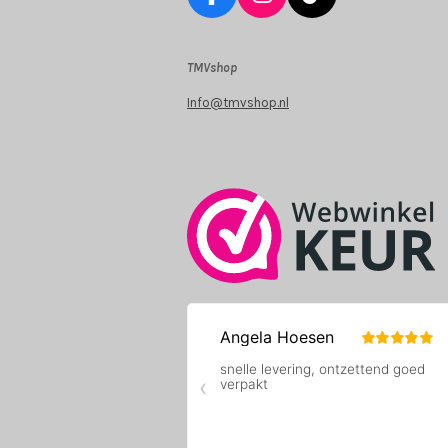
F
I
T
a
n
i
c
s
k
TMVshop
e
t
T
b
a
o
Info@tmvshop.nl
o
g
k
o
r
k
a
m