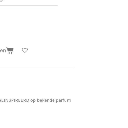
gen
n GEINSPIREERD op bekende parfum