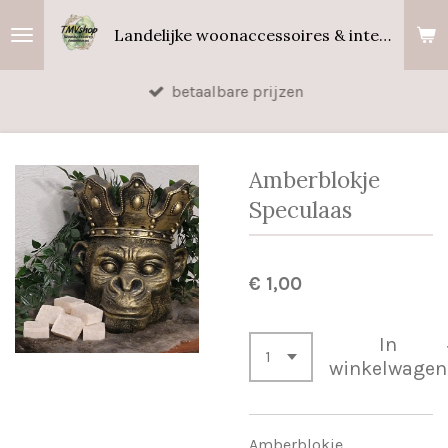
Ga
Landelijke woonaccessoires & interieurgeuren
direct
naar
betaalbare prijzen
de
hoofdinhoud
Amberblokje
Speculaas
€ 1,00
In
winkelwagen
Amberblokje