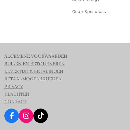
Geur: Speculaas
ALGEMENE VOORWAARDEN
RUILEN EN RETOURNEREN
LEVERTIJD & BETALINGEN
BETAALMOGELIJKHEDEN
PRIVACY
KLACHTEN
CONTACT
F
I
T
a
n
i