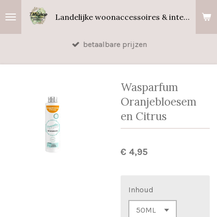
Ga
Landelijke woonaccessoires & interieurgeuren
direct
naar
betaalbare prijzen
de
hoofdinhoud
Wasparfum
Oranjebloesem
en Citrus
€ 4,95
Inhoud