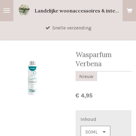
Ga
Landelijke woonaccessoires & interieurgeuren
direct
naar
Snelle verzending
de
hoofdinhoud
Wasparfum
Verbena
Nieuw
€ 4,95
Inhoud