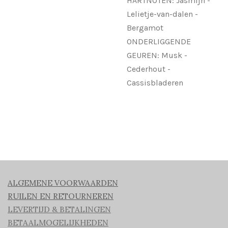
HARTNOTEN: Jasmijn -
Lelietje-van-dalen -
Bergamot
ONDERLIGGENDE
GEUREN: Musk -
Cederhout -
Cassisbladeren
ALGEMENE VOORWAARDEN
RUILEN EN RETOURNEREN
LEVERTIJD & BETALINGEN
BETAALMOGELIJKHEDEN