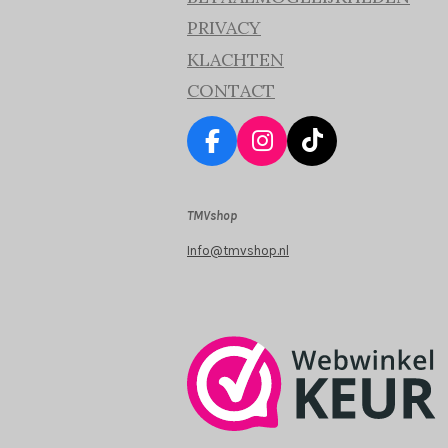
PRIVACY
KLACHTEN
CONTACT
F
I
T
a
n
i
c
s
k
TMVshop
e
t
T
b
a
o
Info@tmvshop.nl
o
g
k
o
r
k
a
m