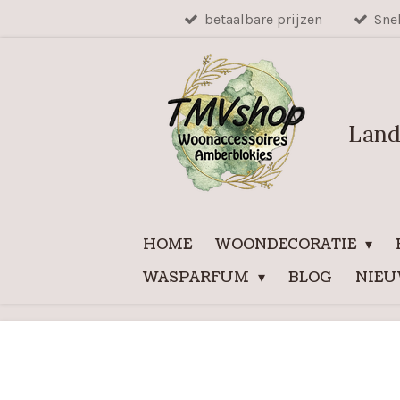
betaalbare prijzen
Sne
Ga
direct
naar
de
hoofdinhoud
Land
HOME
WOONDECORATIE
WASPARFUM
BLOG
NIE