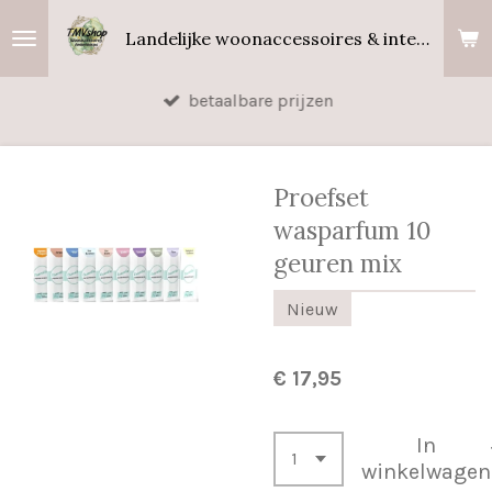
Ga
Landelijke woonaccessoires & interieurgeuren
direct
naar
betaalbare prijzen
de
hoofdinhoud
Proefset
wasparfum 10
geuren mix
Nieuw
€ 17,95
In
winkelwagen