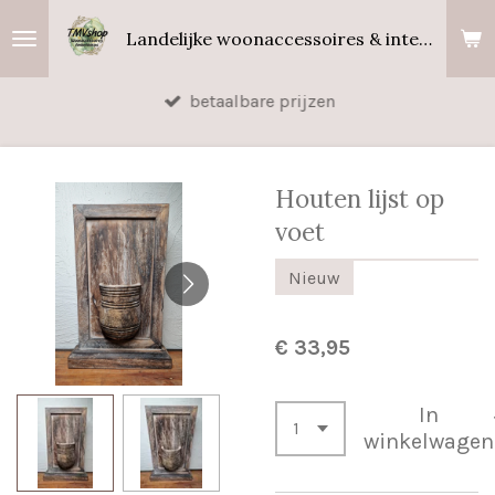
Ga
Landelijke woonaccessoires & interieurgeuren
direct
naar
betaalbare prijzen
de
hoofdinhoud
Houten lijst op
voet
Nieuw
€ 33,95
In
winkelwagen