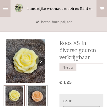
Ga
Landelijke woonaccessoires & interieurgeuren
direct
naar
betaalbare prijzen
de
hoofdinhoud
Roos XS In
diverse geuren
verkrijgbaar
Nieuw
€ 1,25
Geur