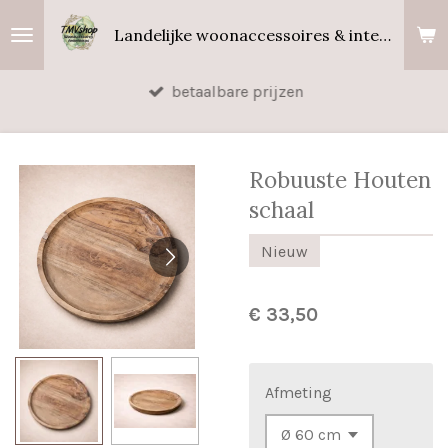
Ga
Landelijke woonaccessoires & interieurgeuren
direct
naar
betaalbare prijzen
de
hoofdinhoud
Robuuste Houten
schaal
Nieuw
€ 33,50
Afmeting