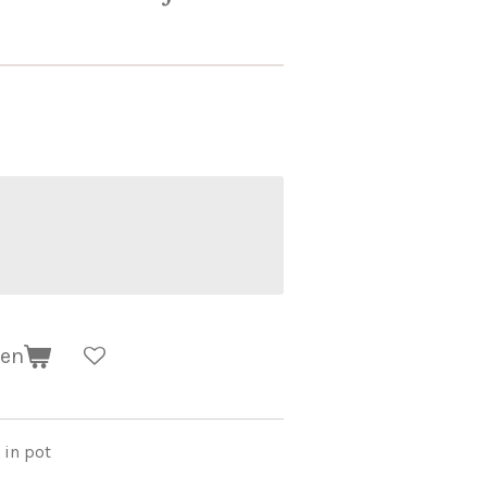
gen
 in pot