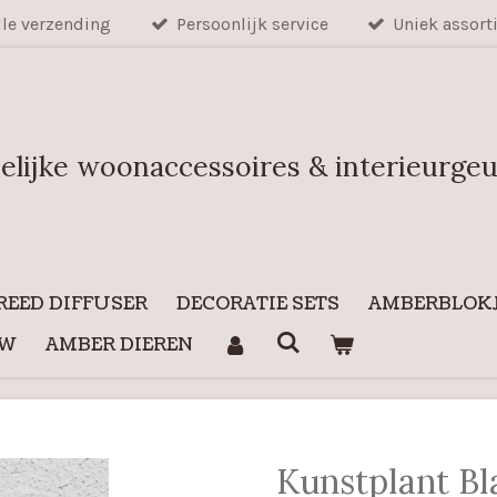
lle verzending
Persoonlijk service
Uniek assort
elijke woonaccessoires & interieurge
REED DIFFUSER
DECORATIE SETS
AMBERBLOKJ
UW
AMBER DIEREN
Kunstplant Bl