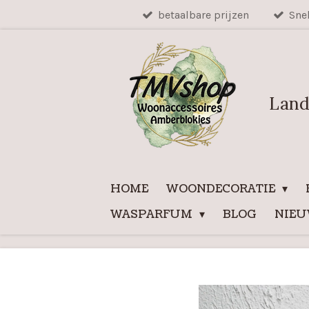
betaalbare prijzen
Sne
Ga
direct
naar
de
hoofdinhoud
Land
HOME
WOONDECORATIE
WASPARFUM
BLOG
NIE