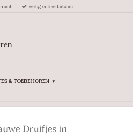
iment
veilig online betalen
uren
ES & TOEBEHOREN
auwe Druifjes in