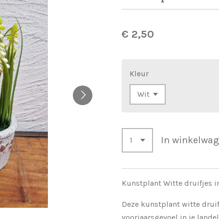
€ 2,50
Kleur
In winkelwa
Kunstplant Witte druifjes i
Deze kunstplant witte druif
voorjaarsgevoel in je landel