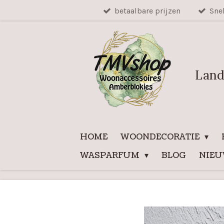
betaalbare prijzen
Sne
Ga
direct
naar
de
hoofdinhoud
Land
HOME
WOONDECORATIE
WASPARFUM
BLOG
NIE