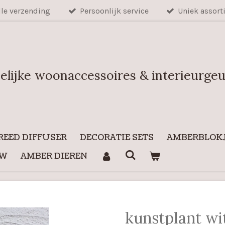
lle verzending
Persoonlijk service
Uniek assort
elijke woonaccessoires & interieurge
REED DIFFUSER
DECORATIE SETS
AMBERBLOKJ
UW
AMBER DIEREN
kunstplant wit