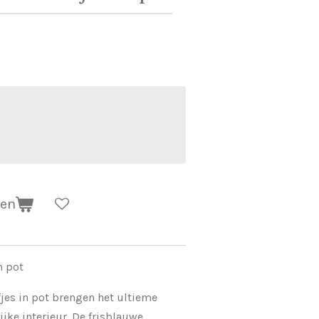
gen
n pot
jes in pot brengen het ultieme
ijke interieur
. De frisblauwe