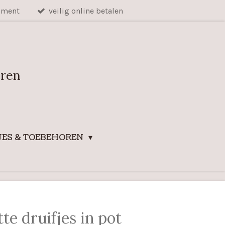
iment
veilig online betalen
uren
ES & TOEBEHOREN
te druifjes in pot