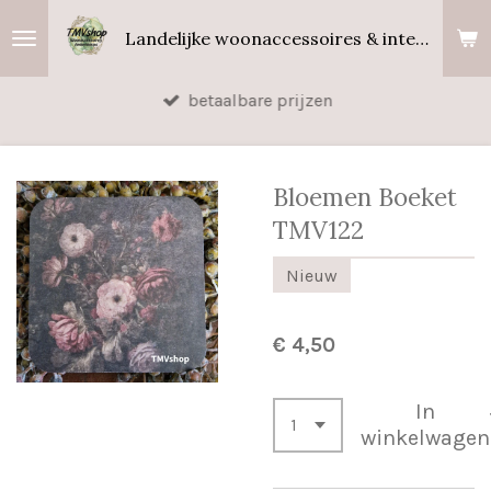
Ga
Landelijke woonaccessoires & interieurgeuren
direct
naar
betaalbare prijzen
de
hoofdinhoud
Bloemen Boeket
TMV122
Nieuw
€ 4,50
In
winkelwagen