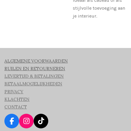
Ideaal als cadeau of als
stijlvolle toevoeging aan
je interieur.
ALGEMENE VOORWAARDEN
RUILEN EN RETOURNEREN
LEVERTIJD & BETALINGEN
BETAALMOGELIJKHEDEN
PRIVACY
KLACHTEN
CONTACT
F
I
T
a
n
i