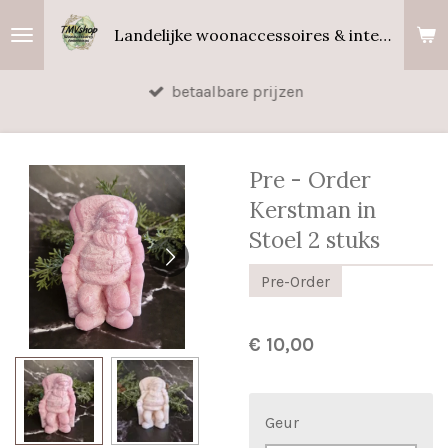
Ga
Landelijke woonaccessoires & interieurgeuren
direct
naar
betaalbare prijzen
de
hoofdinhoud
Pre - Order
Kerstman in
Stoel 2 stuks
Pre-Order
€ 10,00
Geur