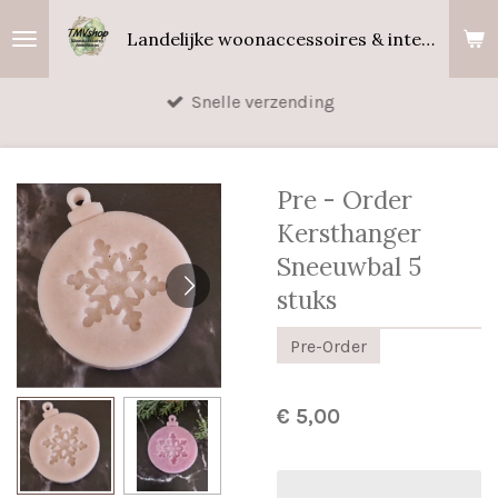
Ga
Landelijke woonaccessoires & interieurgeuren
direct
naar
Snelle verzending
de
hoofdinhoud
Pre - Order
Kersthanger
Sneeuwbal 5
stuks
Pre-Order
€ 5,00